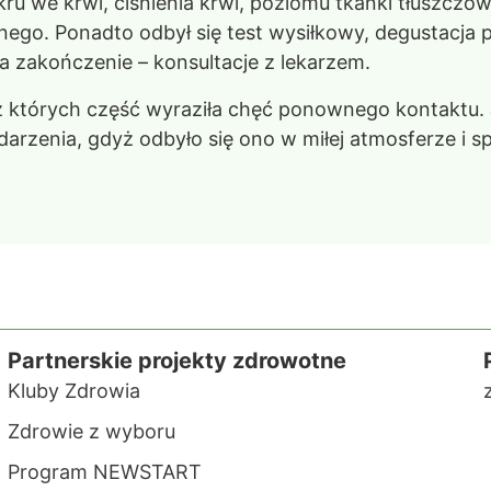
ru we krwi, ciśnienia krwi, poziomu tkanki tłuszczo
nego. Ponadto odbył się test wysiłkowy, degustacja 
a zakończenie – konsultacje z lekarzem.
 których część wyraziła chęć ponownego kontaktu.
arzenia, gdyż odbyło się ono w miłej atmosferze i sp
Partnerskie projekty zdrowotne
Kluby Zdrowia
Zdrowie z wyboru
Program NEWSTART