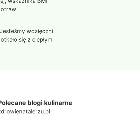
wej, wskaźnika BMI
potraw
 Jesteśmy wdzięczni
otkało się z ciepłym
Polecane blogi kulinarne
zdrowienatalerzu.pl